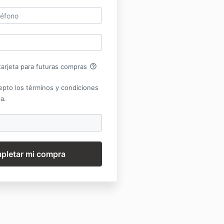
help_outline
arjeta para futuras compras
epto los términos y condiciones
a.