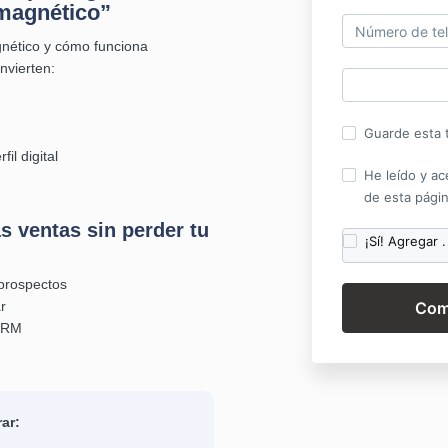
 magnético”
gnético y cómo funciona
nvierten:
Guarde esta t
fil digital
He leído y ac
de esta págin
s ventas sin perder tu
¡Sí! Agregar .
prospectos
r
CRM
ar: